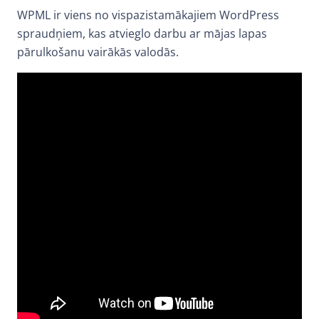
WPML ir viens no vispazistamākajiem WordPress
spraudņiem, kas atvieglo darbu ar mājas lapas
pārulkošanu vairākās valodās.