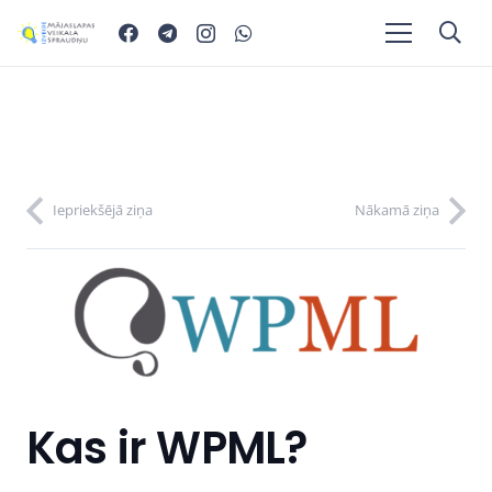
Iepriekšējā ziņa
Nākamā ziņa
Kas ir WPML?