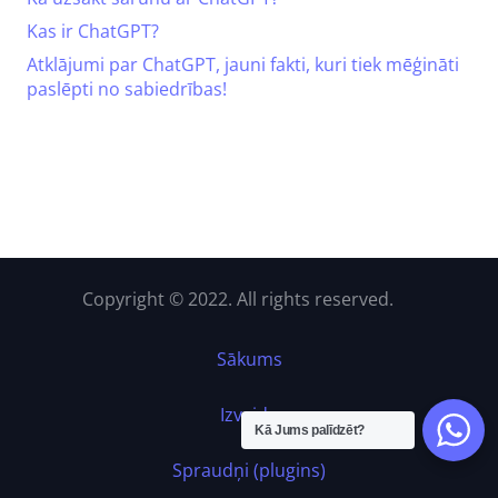
Kas ir ChatGPT?
Atklājumi par ChatGPT, jauni fakti, kuri tiek mēģināti
paslēpti no sabiedrības!
Copyright © 2022. All rights reserved.
Sākums
Izveide
Kā Jums palīdzēt?
Spraudņi (plugins)