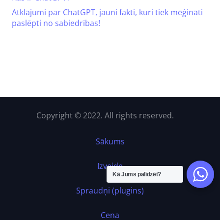
Atklājumi par ChatGPT, jauni fakti, kuri tiek mēģināti
paslēpti no sabiedrības!
Copyright © 2022. All rights reserved.
Sākums
Izveide
Kā Jums palīdzēt?
Spraudņi (plugins)
Cena