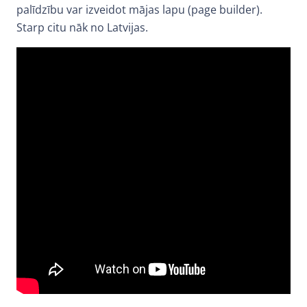
palīdzību var izveidot mājas lapu (page builder).
Starp citu nāk no Latvijas.