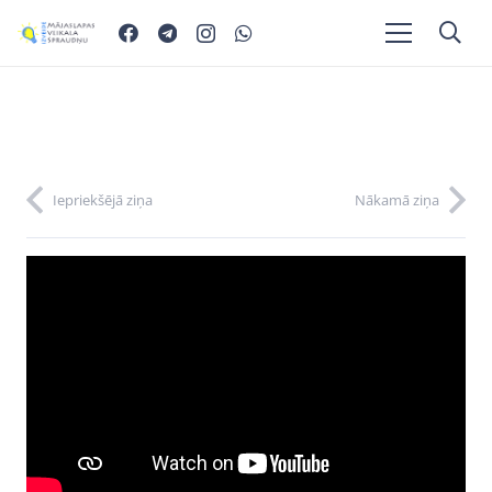
Iepriekšējā ziņa
Nākamā ziņa