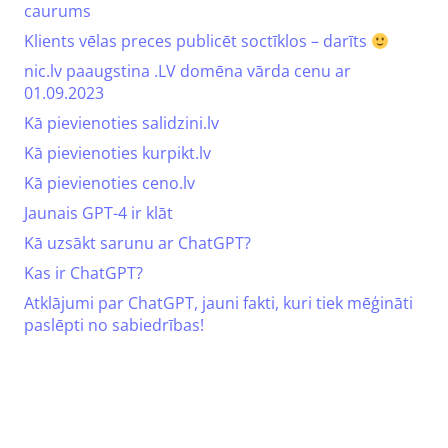
caurums
Klients vēlas preces publicēt soctīklos – darīts
nic.lv paaugstina .LV domēna vārda cenu ar
01.09.2023
Kā pievienoties salidzini.lv
Kā pievienoties kurpikt.lv
Kā pievienoties ceno.lv
Jaunais GPT-4 ir klāt
Kā uzsākt sarunu ar ChatGPT?
Kas ir ChatGPT?
Atklājumi par ChatGPT, jauni fakti, kuri tiek mēģināti
paslēpti no sabiedrības!