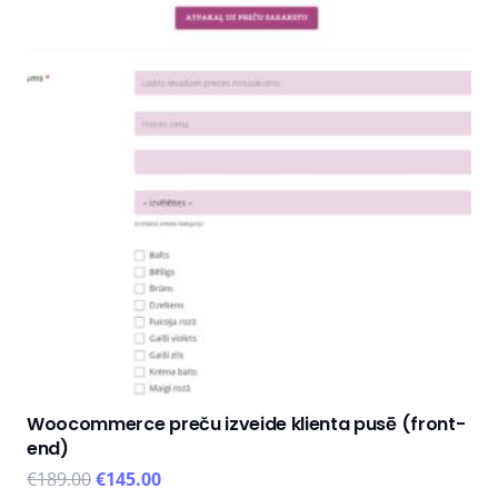
Woocommerce preču izveide klienta pusē (front-
end)
€
189.00
€
145.00