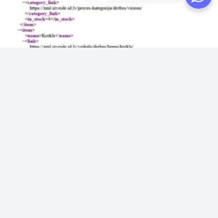
Vairumtirgotāju XML integrācija interneta veikalā
€
350.00
ADD TO CART