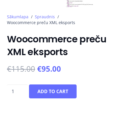
Sākumlapa
/
Spraudnis
/
Woocommerce preču XML eksports
Woocommerce preču
XML eksports
€
115.00
€
95.00
Woocommerce
ADD TO CART
preču
XML
eksports
quantity