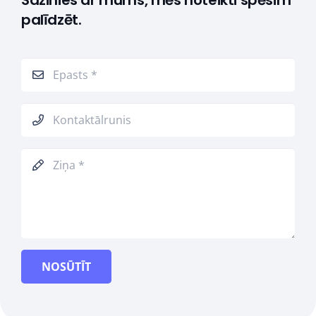
Sazinies ar mums, mēs noteikti spēsim
palīdzēt.
NOSŪTĪT