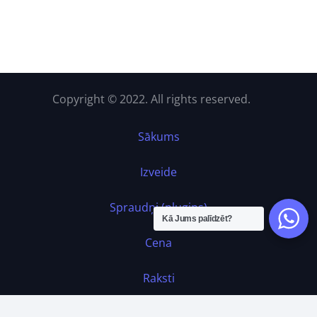
Copyright © 2022. All rights reserved.
Sākums
Izveide
Spraudņi (plugins)
Kā Jums palīdzēt?
Cena
Raksti
Kontakti