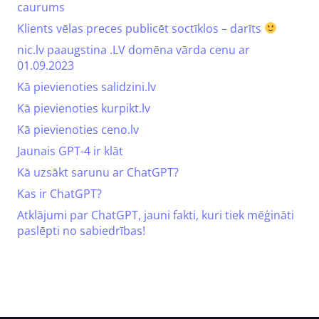
caurums
Klients vēlas preces publicēt soctīklos – darīts
nic.lv paaugstina .LV domēna vārda cenu ar
01.09.2023
Kā pievienoties salidzini.lv
Kā pievienoties kurpikt.lv
Kā pievienoties ceno.lv
Jaunais GPT-4 ir klāt
Kā uzsākt sarunu ar ChatGPT?
Kas ir ChatGPT?
Atklājumi par ChatGPT, jauni fakti, kuri tiek mēģināti
paslēpti no sabiedrības!