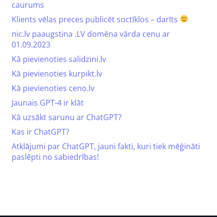
caurums
Klients vēlas preces publicēt soctīklos – darīts
nic.lv paaugstina .LV domēna vārda cenu ar
01.09.2023
Kā pievienoties salidzini.lv
Kā pievienoties kurpikt.lv
Kā pievienoties ceno.lv
Jaunais GPT-4 ir klāt
Kā uzsākt sarunu ar ChatGPT?
Kas ir ChatGPT?
Atklājumi par ChatGPT, jauni fakti, kuri tiek mēģināti
paslēpti no sabiedrības!