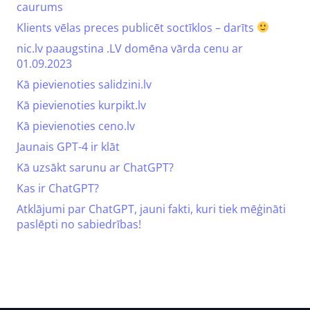
caurums
Klients vēlas preces publicēt soctīklos – darīts
nic.lv paaugstina .LV domēna vārda cenu ar
01.09.2023
Kā pievienoties salidzini.lv
Kā pievienoties kurpikt.lv
Kā pievienoties ceno.lv
Jaunais GPT-4 ir klāt
Kā uzsākt sarunu ar ChatGPT?
Kas ir ChatGPT?
Atklājumi par ChatGPT, jauni fakti, kuri tiek mēģināti
paslēpti no sabiedrības!