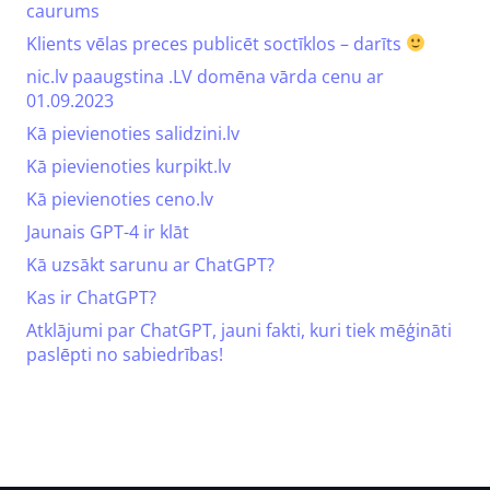
caurums
Klients vēlas preces publicēt soctīklos – darīts
nic.lv paaugstina .LV domēna vārda cenu ar
01.09.2023
Kā pievienoties salidzini.lv
Kā pievienoties kurpikt.lv
Kā pievienoties ceno.lv
Jaunais GPT-4 ir klāt
Kā uzsākt sarunu ar ChatGPT?
Kas ir ChatGPT?
Atklājumi par ChatGPT, jauni fakti, kuri tiek mēģināti
paslēpti no sabiedrības!