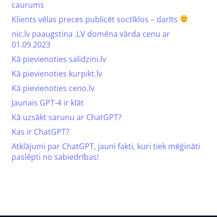
caurums
Klients vēlas preces publicēt soctīklos – darīts
nic.lv paaugstina .LV domēna vārda cenu ar
01.09.2023
Kā pievienoties salidzini.lv
Kā pievienoties kurpikt.lv
Kā pievienoties ceno.lv
Jaunais GPT-4 ir klāt
Kā uzsākt sarunu ar ChatGPT?
Kas ir ChatGPT?
Atklājumi par ChatGPT, jauni fakti, kuri tiek mēģināti
paslēpti no sabiedrības!