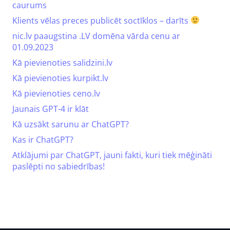
caurums
Klients vēlas preces publicēt soctīklos – darīts
nic.lv paaugstina .LV domēna vārda cenu ar
01.09.2023
Kā pievienoties salidzini.lv
Kā pievienoties kurpikt.lv
Kā pievienoties ceno.lv
Jaunais GPT-4 ir klāt
Kā uzsākt sarunu ar ChatGPT?
Kas ir ChatGPT?
Atklājumi par ChatGPT, jauni fakti, kuri tiek mēģināti
paslēpti no sabiedrības!