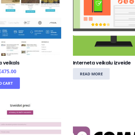
a veikals
Interneta veikalu izveide
€
475.00
READ MORE
O CART