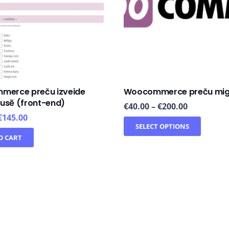
erce preču izveide
Woocommerce preču mig
pusē (front-end)
€
40.00
–
€
200.00
€
145.00
SELECT OPTIONS
O CART