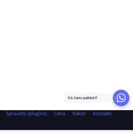
Kā Jums palīdzēt?
Spraudņi (plugins)
Cena
Raksti
Kontakti