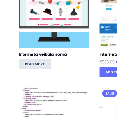
Interneta veikala noma
Internet
€
525.00
READ MORE
ADD T
SALE!