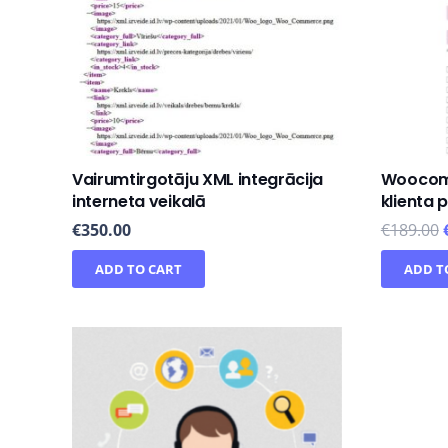
Vairumtirgotāju XML integrācija
Woocomm
interneta veikalā
klienta 
€
350.00
€
189.00
ADD TO CART
ADD T