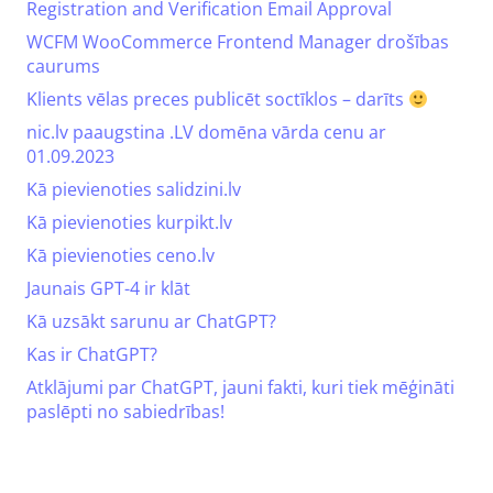
Registration and Verification Email Approval
WCFM WooCommerce Frontend Manager drošības
caurums
Klients vēlas preces publicēt soctīklos – darīts
nic.lv paaugstina .LV domēna vārda cenu ar
01.09.2023
Kā pievienoties salidzini.lv
Kā pievienoties kurpikt.lv
Kā pievienoties ceno.lv
Jaunais GPT-4 ir klāt
Kā uzsākt sarunu ar ChatGPT?
Kas ir ChatGPT?
Atklājumi par ChatGPT, jauni fakti, kuri tiek mēģināti
paslēpti no sabiedrības!