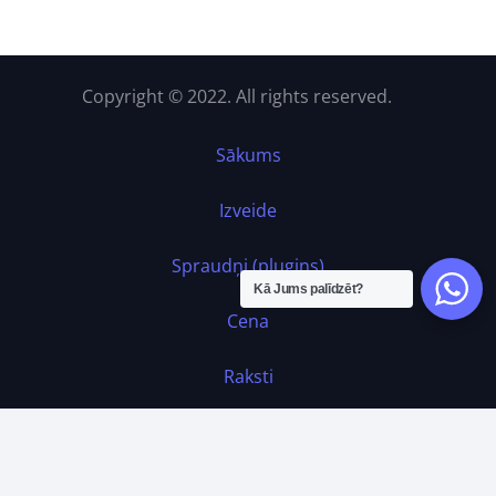
Copyright © 2022. All rights reserved.
Sākums
Izveide
Spraudņi (plugins)
Kā Jums palīdzēt?
Cena
Raksti
Kontakti