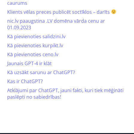
caurums
Klients vēlas preces publicēt soctīklos – darīts
nic.lv paaugstina .LV domēna vārda cenu ar
01.09.2023
Kā pievienoties salidzini.lv
Kā pievienoties kurpikt.lv
Kā pievienoties ceno.lv
Jaunais GPT-4 ir klāt
Kā uzsākt sarunu ar ChatGPT?
Kas ir ChatGPT?
Atklājumi par ChatGPT, jauni fakti, kuri tiek mēģināti
paslēpti no sabiedrības!