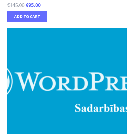
€
145.00
€
95.00
ADD TO CART