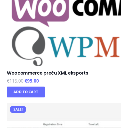
Woocommerce preču XML eksports
€
115.00
€
95.00
ADD TO CART
SALE!