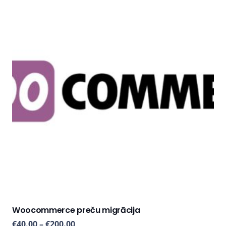
Woocommerce preču migrācija
€
40.00
–
€
200.00