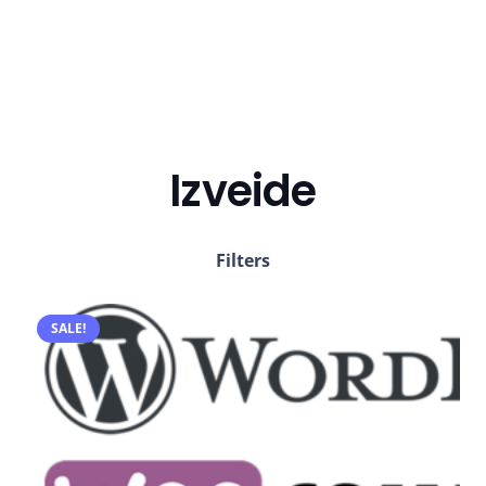
Izveide
Filters
SALE!