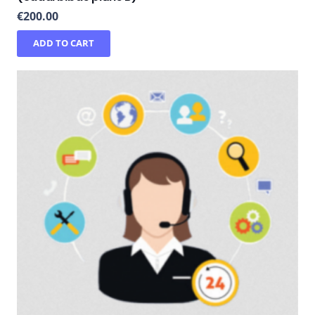
€
200.00
ADD TO CART