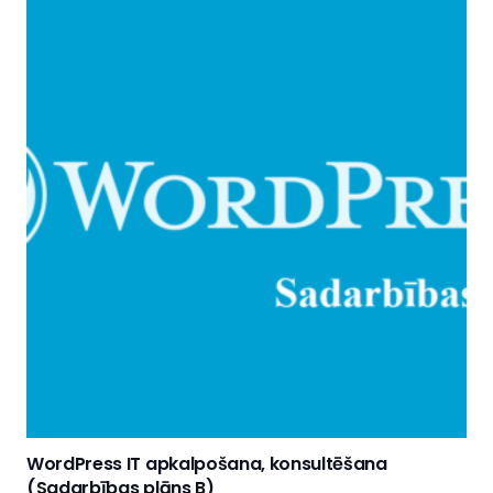
WordPress IT apkalpošana, konsultēšana
(Sadarbības plāns B)