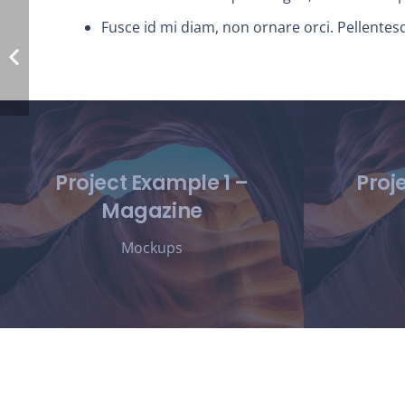
Fusce id mi diam, non ornare orci. Pellentesq
Project Example 1 –
Proj
Magazine
Mockups