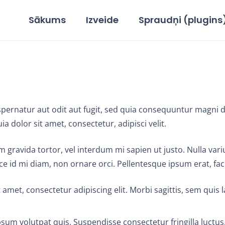
Sākums
Izveide
Spraudņi (plugins
ernatur aut odit aut fugit, sed quia consequuntur magni d
dolor sit amet, consectetur, adipisci velit.
sum gravida tortor, vel interdum mi sapien ut justo. Nulla v
ce id mi diam, non ornare orci. Pellentesque ipsum erat, facil
 amet, consectetur adipiscing elit. Morbi sagittis, sem quis l
sum volutpat quis. Suspendisse consectetur fringilla luctus