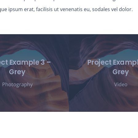
ue ipsum erat, facilisis ut venenatis eu, sodales vel dolor.
ect Example 3 –
Project Exampl
Grey
Grey
Photography
Video