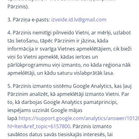
Pārzinis).
3. Pārziņa e-pasts:
izveide.id.lv@gmail.com
4. Pārzinis nemitīgi pilnveido Vietni, ar mērķi, uzlabot
tās lietošanu, tāpēc Pārzinim ir jāzina, kāda
informācija ir svarīga Vietnes apmeklētājiem, cik bieži
viņi šo Vietni apmeklē, kādas ierīces un
pārlūkprogrammu viņi izmanto, no kāda reģiona nāk
apmeklētāji, un kādu saturu vislabprātāk lasa.
5. Pārzinis izmanto sistēmu Google Analytics, kas ļauj
Pārzinim analizēt, kā apmeklētāji izmanto Vietni. Par
to, kā darbojas Google Analytics pamatprincipi,
iespējams uzzināt Google mājas
lapā
https://support.google.com/analytics/answer/1012
hl=lten&ref_topic=6157800
. Pārzinis izmanto
savāktos datus savās tiesiskajās interesēs, lai