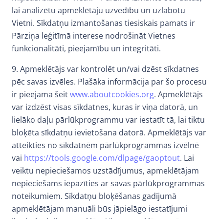
lai analizētu apmeklētāju uzvedību un uzlabotu
Vietni. Sīkdatņu izmantošanas tiesiskais pamats ir
Pārziņa leģitīmā interese nodrošināt Vietnes
funkcionalitāti, pieejamību un integritāti.
9. Apmeklētājs var kontrolēt un/vai dzēst sīkdatnes
pēc savas izvēles. Plašāka informācija par šo procesu
ir pieejama šeit
www.aboutcookies.org
. Apmeklētājs
var izdzēst visas sīkdatnes, kuras ir viņa datorā, un
lielāko daļu pārlūkprogrammu var iestatīt tā, lai tiktu
bloķēta sīkdatņu ievietošana datorā. Apmeklētājs var
atteikties no sīkdatnēm pārlūkprogrammas izvēlnē
vai
https://tools.google.com/dlpage/gaoptout
. Lai
veiktu nepieciešamos uzstādījumus, apmeklētājam
nepieciešams iepazīties ar savas pārlūkprogrammas
noteikumiem. Sīkdatņu bloķēšanas gadījumā
apmeklētājam manuāli būs jāpielāgo iestatījumi