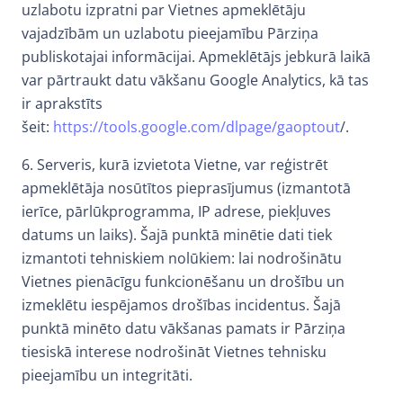
uzlabotu izpratni par Vietnes apmeklētāju
vajadzībām un uzlabotu pieejamību Pārziņa
publiskotajai informācijai. Apmeklētājs jebkurā laikā
var pārtraukt datu vākšanu Google Analytics, kā tas
ir aprakstīts
šeit:
https://tools.google.com/dlpage/gaoptout
/.
6. Serveris, kurā izvietota Vietne, var reģistrēt
apmeklētāja nosūtītos pieprasījumus (izmantotā
ierīce, pārlūkprogramma, IP adrese, piekļuves
datums un laiks). Šajā punktā minētie dati tiek
izmantoti tehniskiem nolūkiem: lai nodrošinātu
Vietnes pienācīgu funkcionēšanu un drošību un
izmeklētu iespējamos drošības incidentus. Šajā
punktā minēto datu vākšanas pamats ir Pārziņa
tiesiskā interese nodrošināt Vietnes tehnisku
pieejamību un integritāti.