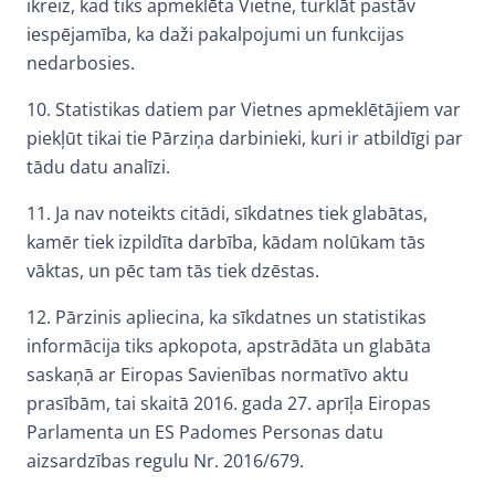
ikreiz, kad tiks apmeklēta Vietne, turklāt pastāv
iespējamība, ka daži pakalpojumi un funkcijas
nedarbosies.
10. Statistikas datiem par Vietnes apmeklētājiem var
piekļūt tikai tie Pārziņa darbinieki, kuri ir atbildīgi par
tādu datu analīzi.
11. Ja nav noteikts citādi, sīkdatnes tiek glabātas,
kamēr tiek izpildīta darbība, kādam nolūkam tās
vāktas, un pēc tam tās tiek dzēstas.
12. Pārzinis apliecina, ka sīkdatnes un statistikas
informācija tiks apkopota, apstrādāta un glabāta
saskaņā ar Eiropas Savienības normatīvo aktu
prasībām, tai skaitā 2016. gada 27. aprīļa Eiropas
Parlamenta un ES Padomes Personas datu
aizsardzības regulu Nr. 2016/679.