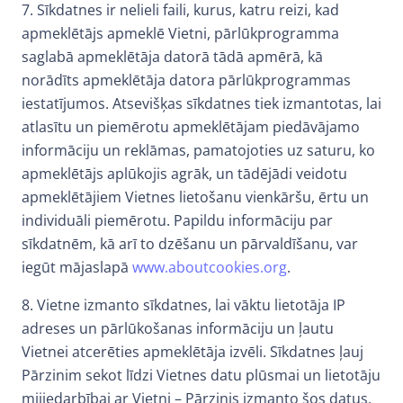
7. Sīkdatnes ir nelieli faili, kurus, katru reizi, kad
apmeklētājs apmeklē Vietni, pārlūkprogramma
saglabā apmeklētāja datorā tādā apmērā, kā
norādīts apmeklētāja datora pārlūkprogrammas
iestatījumos. Atsevišķas sīkdatnes tiek izmantotas, lai
atlasītu un piemērotu apmeklētājam piedāvājamo
informāciju un reklāmas, pamatojoties uz saturu, ko
apmeklētājs aplūkojis agrāk, un tādējādi veidotu
apmeklētājiem Vietnes lietošanu vienkāršu, ērtu un
individuāli piemērotu. Papildu informāciju par
sīkdatnēm, kā arī to dzēšanu un pārvaldīšanu, var
iegūt mājaslapā
www.aboutcookies.org
.
8. Vietne izmanto sīkdatnes, lai vāktu lietotāja IP
adreses un pārlūkošanas informāciju un ļautu
Vietnei atcerēties apmeklētāja izvēli. Sīkdatnes ļauj
Pārzinim sekot līdzi Vietnes datu plūsmai un lietotāju
mijiedarbībai ar Vietni – Pārzinis izmanto šos datus,