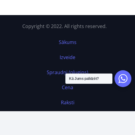
Copyright © 2022. All rights reserved.
Sākums
Izveide
Spraudņi (plugins)
Kā Jums palīdzēt?
Cena
Raksti
Kontakti