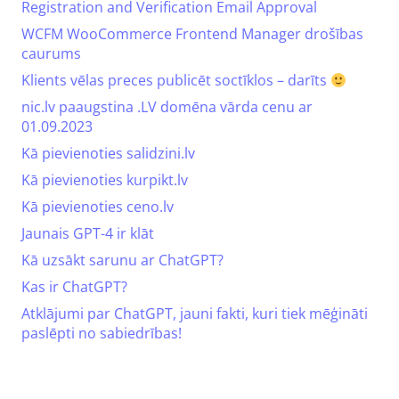
Registration and Verification Email Approval
WCFM WooCommerce Frontend Manager drošības
caurums
Klients vēlas preces publicēt soctīklos – darīts
nic.lv paaugstina .LV domēna vārda cenu ar
01.09.2023
Kā pievienoties salidzini.lv
Kā pievienoties kurpikt.lv
Kā pievienoties ceno.lv
Jaunais GPT-4 ir klāt
Kā uzsākt sarunu ar ChatGPT?
Kas ir ChatGPT?
Atklājumi par ChatGPT, jauni fakti, kuri tiek mēģināti
paslēpti no sabiedrības!